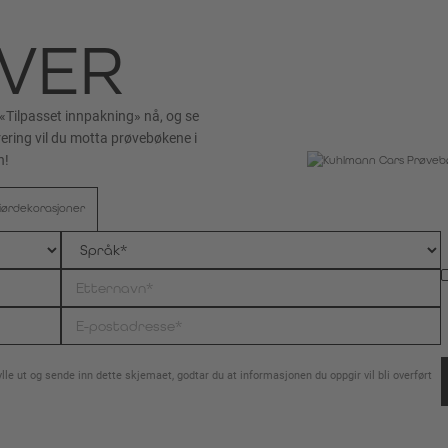
VER
«Tilpasset innpakning» nå, og se
trering vil du motta prøvebøkene i
n!
iørdekorasjoner
e ut og sende inn dette skjemaet, godtar du at informasjonen du oppgir vil bli overført
.