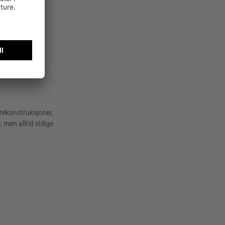
trekonstruksjoner,
 men alltid stilige