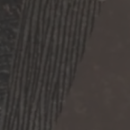
Vito
Likbil basert på
Volkswagen
VW ID. Buzz
Likbil basert på
Mercedes-Benz
sprinter
Likbil basert på
Volkswagen
VW T7