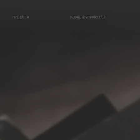
NYE BILER
KJØRETØYMARKEDET
LIMOUSINER
Likbil basert på
Mercedes-Benz
E-klasse
Likbil basert på
Mercedes-Benz
EQE – Elektrisk E-
klasse