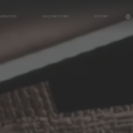
OVASJONER
KUHLMANN CARS
KONTAKT