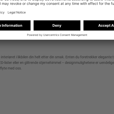
teriøret i likbilen din helt etter din smak. Enten du foretrekker elegante 
ED-lister eller en glitrende stjernehimmel – designmulighetene er uendelige,
 flyte med oss.