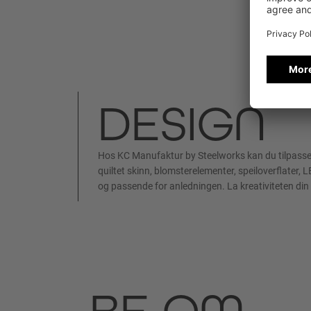
DESIGN
Hos KC Manufaktur by Steelworks kan du tilpasse in
quiltet skinn, blomsterelementer, speiloverflater, L
og passende for anledningen. La kreativiteten din
BE OM