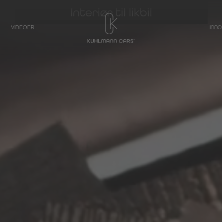
Interiør til likbil
VIDEOER
INN
TRANSPORTØR
Likbil basert på
Mercedes-Benz
V-klasse
Likbil basert på
Mercedes-Benz
EQV – Elektrisk V-
Klasse
Likbil basert på
Mercedes-Benz