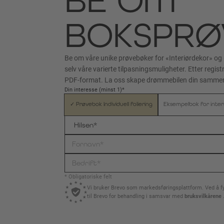
BOKSPRØ
Be om våre unike prøvebøker for «Interiørdekor» og 
selv våre varierte tilpasningsmuligheter. Etter regis
PDF-format. La oss skape drømmebilen din samme
Din interesse (minst 1)*
✓ Prøvebok Individuell foliering
Eksempelbok for inter
* Obligatoriske felt
Vi bruker Brevo som markedsføringsplattform. Ved å fyll
til Brevo for behandling i samsvar med
bruksvilkårene