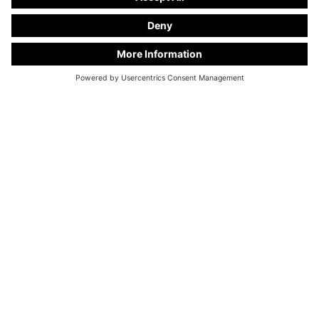
Vårt månedens kjøretøy for juli kombinerer hverdagsbruk